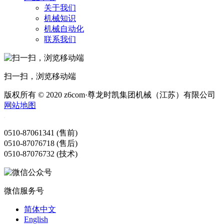
关于我们
机械知识
机械自动化
联系我们
扫一扫，浏览移动端
版权所有 © 2020 z6com·尊龙时凯集团机械（江苏）有限公司
网站地图
0510-87061341 (售前)
0510-87076718 (售后)
0510-87076732 (技术)
微信服务号
简体中文
English