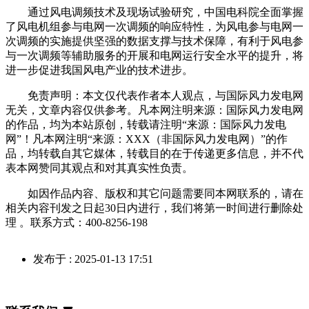
通过风电调频技术及现场试验研究，中国电科院全面掌握
了风电机组参与电网一次调频的响应特性，为风电参与电网一
次调频的实施提供坚强的数据支撑与技术保障，有利于风电参
与一次调频等辅助服务的开展和电网运行安全水平的提升，将
进一步促进我国风电产业的技术进步。
免责声明：本文仅代表作者本人观点，与国际风力发电网
无关，文章内容仅供参考。凡本网注明来源：国际风力发电网
的作品，均为本站原创，转载请注明“来源：国际风力发电
网”！凡本网注明“来源：XXX（非国际风力发电网）”的作
品，均转载自其它媒体，转载目的在于传递更多信息，并不代
表本网赞同其观点和对其真实性负责。
如因作品内容、版权和其它问题需要同本网联系的，请在
相关内容刊发之日起30日内进行，我们将第一时间进行删除处
理 。联系方式：400-8256-198
发布于 : 2025-01-13 17:51