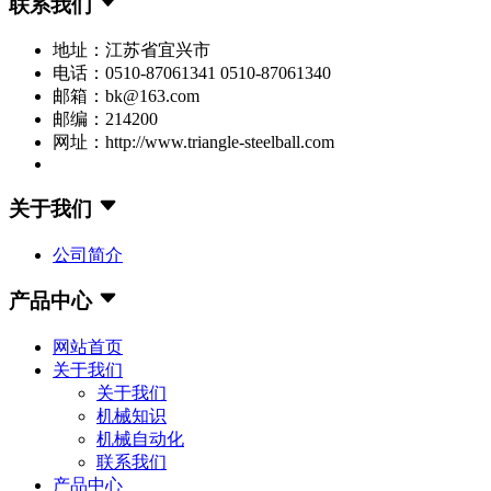
联系我们
地址：江苏省宜兴市
电话：0510-87061341 0510-87061340
邮箱：bk@163.com
邮编：214200
网址：http://www.triangle-steelball.com
关于我们
公司简介
产品中心
网站首页
关于我们
关于我们
机械知识
机械自动化
联系我们
产品中心