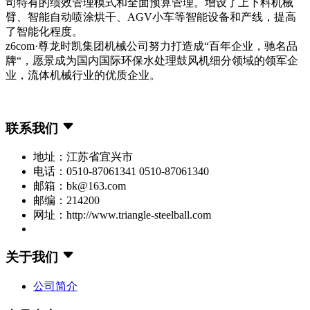
司特有的绩效管理模式和全面预算管理。增设了上下料机械
臂、智能自动喷涂烘干、AGV小车等智能设备和产线，提高
了智能化程度。
z6com·尊龙时凯集团机械公司努力打造成“百年企业，驰名品
牌“，愿景成为国内国际环保水处理鼓风机细分领域的领军企
业，流体机械行业的优质企业。
联系我们
地址：江苏省宜兴市
电话：0510-87061341 0510-87061340
邮箱：bk@163.com
邮编：214200
网址：http://www.triangle-steelball.com
关于我们
公司简介