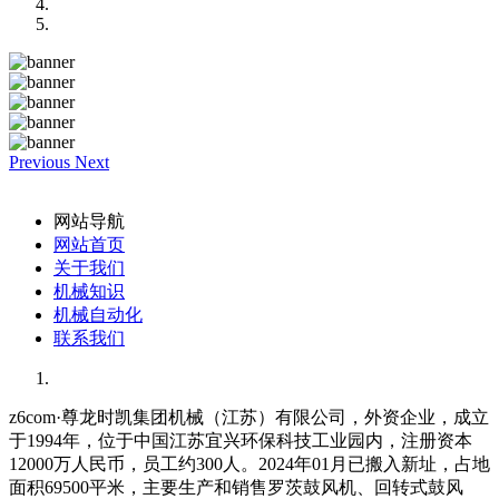
Previous
Next
网站导航
网站首页
关于我们
机械知识
机械自动化
联系我们
z6com·尊龙时凯集团机械（江苏）有限公司，外资企业，成立
于1994年，位于中国江苏宜兴环保科技工业园内，注册资本
12000万人民币，员工约300人。2024年01月已搬入新址，占地
面积69500平米，主要生产和销售罗茨鼓风机、回转式鼓风