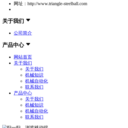
网址：http://www.triangle-steelball.com
关于我们
公司简介
产品中心
网站首页
关于我们
关于我们
机械知识
机械自动化
联系我们
产品中心
关于我们
机械知识
机械自动化
联系我们