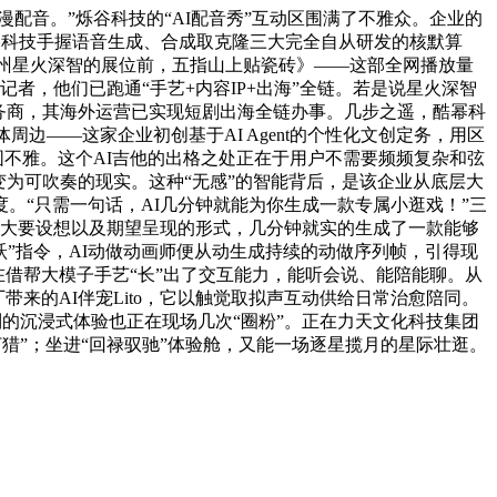
配音。”烁谷科技的“AI配音秀”互动区围满了不雅众。企业的
烁谷科技手握语音生成、合成取克隆三大完全自从研发的核默算
”。广州星火深智的展位前，五指山上贴瓷砖》——这部全网播放量
记者，他们已跑通“手艺+内容IP+出海”全链。若是说星火深智
短剧承务商，其海外运营已实现短剧出海全链办事。几步之遥，酷幂科
边——这家企业初创基于AI Agent的个性化文创定务，用区
众围不雅。这个AI吉他的出格之处正在于用户不需要频频复杂和弦
为可吹奏的现实。这种“无感”的智能背后，是该企业从底层大
。“只需一句话，AI几分钟就能为你生成一款专属小逛戏！”三
的大要设想以及期望呈现的形式，几分钟就实的生成了一款能够
跃”指令，AI动做动画师便从动生成持续的动做序列帧，引得现
在借帮大模子手艺“长”出了交互能力，能听会说、能陪能聊。从
带来的AI伴宠Lito，它以触觉取拟声互动供给日常治愈陪同。
打制的沉浸式体验也正在现场几次“圈粉”。正在力天文化科技集团
打猎”；坐进“回禄驭驰”体验舱，又能一场逐星揽月的星际壮逛。