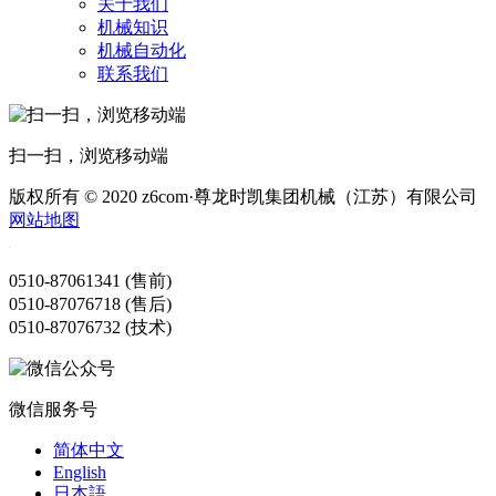
关于我们
机械知识
机械自动化
联系我们
扫一扫，浏览移动端
版权所有 © 2020 z6com·尊龙时凯集团机械（江苏）有限公司
网站地图
0510-87061341 (售前)
0510-87076718 (售后)
0510-87076732 (技术)
微信服务号
简体中文
English
日本語