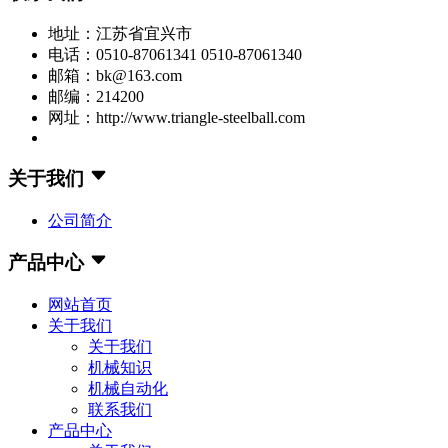
地址：江苏省宜兴市
电话：0510-87061341 0510-87061340
邮箱：bk@163.com
邮编：214200
网址：http://www.triangle-steelball.com
关于我们
公司简介
产品中心
网站首页
关于我们
关于我们
机械知识
机械自动化
联系我们
产品中心