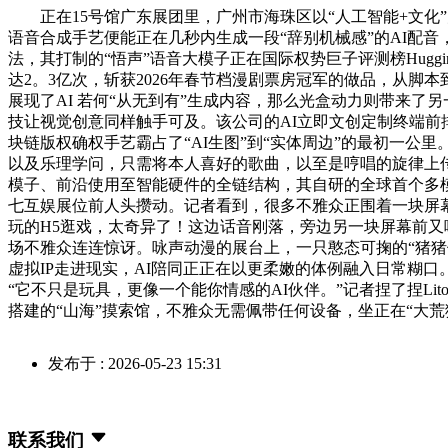
正在15号馆广东展团里，广州市海珠区以“人工智能+文化”为
语音合成手艺便能正在几秒内生成一段“辞别机械感”的AI配
法，其打制的“悟声”语音大模子正在国际权势巨子评测榜Hugg
达2。3亿次，斩获2026年春节档漫剧票房冠军的做品，从脚本
展现了AI 若何“从无到有”生成内容，那么光盒动力则带来了另
技让视觉创意同样触手可及。该公司的AI立即文创定制终端前排
块链版权确权手艺霸占了“AI生图”到“实体周边”的最初一公
以及乐理学问，只需将本人喜好的歌曲，以至是哼唱的旋律上传
模子、前沿使用至智能硬件的全链结构，其自研的全球首个多模
七互娱展位前人头攒动。记者看到，很多不雅众正围着一块屏幕
玩的H5逛戏，太奇异了！这边话音刚落，旁边另一块屏幕前又
场不雅众连连惊讶。咏声动漫的展台上，一只憨态可掬的“猪猪
虚拟IP走进现实，AI陪同正正在以更柔嫩的体例融入日常糊口
“它不只是玩具，更像一个能你情感的AI伙伴。”记者捏了捏L
搭建的“山海”摸索馆，不雅众无需佩带任何设备，坐正在“大荒
发布于 : 2026-05-23 15:31
联系我们