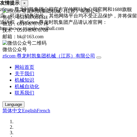
友情提示
×
z6com·尊龙时凯集团公司官方宣传网站为公司官网和1688旗舰
店，可进行销售询价，其他网络平台均不受正品保护，并将保留
售前：0510-87061341
追诉权，购z6com·尊龙时凯集团产品请认准官网：
售后：0510-87076718
http://www.triangle-steelball.com
技术：0510-87076708
邮箱：bk@163.com
微信公众号
z6com·尊龙时凯集团机械（江苏）有限公司
网站首页
关于我们
机械知识
机械自动化
联系我们
Language
简体中文
English
French