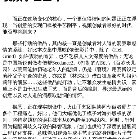
而正在这场变化的核心，一个更值得诘问的问题正正在浮
现：当创意的实现门槛被手艺削平，视频创做者最好的时代，
能否即将到来？
那些打动的做品，其内核一直是创做者对人道的洞察取感
情的凝练。好比本次集中展映的8部影片中，除了《Hell
Grind》如许震动的奇异，也不乏极具人文深度的做品：无论
是中国新锐创做者借帮Seedance2。0打制的AI短片《百岁长儿
园》以荒唐笔触切磋老年人的悲悯，仍是《窘境》用赛博设定
演绎父子沉逢的密意，亦或是《林深处》借白狐意象勾勒祖孙
羁绊的细腻……这些做品能打动，让不雅众发生感情共识，素
质上不是由于AI生成手艺，而是背后的编剧、导演最原始的
创意以及对人道的洞察取悲悯的情怀。
据悉，正在现实制做中，火山手艺团队协同创做者霸占了
多个工程痛点。好比，他们大幅优化了模子对海外版权的误
判，将特定题材的误拦截率从80%降至10%以内。同时，针对
因为提醒词歧义导致的降智现象，他们也供给了深度的提醒词
工程优化支撑。意味着AI视频生成手艺正式跻身国际片子节