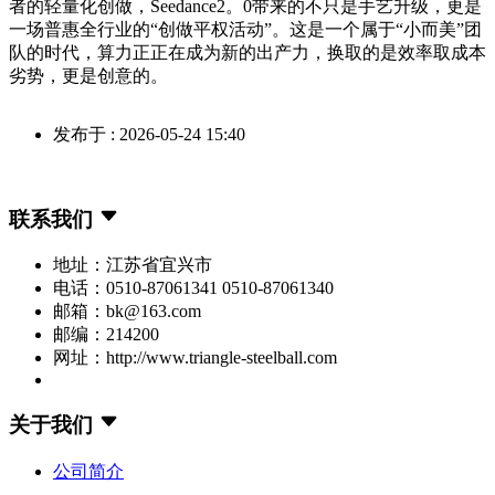
者的轻量化创做，Seedance2。0带来的不只是手艺升级，更是
一场普惠全行业的“创做平权活动”。这是一个属于“小而美”团
队的时代，算力正正在成为新的出产力，换取的是效率取成本
劣势，更是创意的。
发布于 : 2026-05-24 15:40
联系我们
地址：江苏省宜兴市
电话：0510-87061341 0510-87061340
邮箱：bk@163.com
邮编：214200
网址：http://www.triangle-steelball.com
关于我们
公司简介