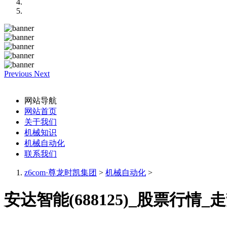
Previous
Next
网站导航
网站首页
关于我们
机械知识
机械自动化
联系我们
z6com·尊龙时凯集团
>
机械自动化
>
安达智能(688125)_股票行情