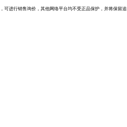
旗舰店，可进行销售询价，其他网络平台均不受正品保护，并将保留追