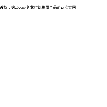
诉权，购z6com·尊龙时凯集团产品请认准官网：