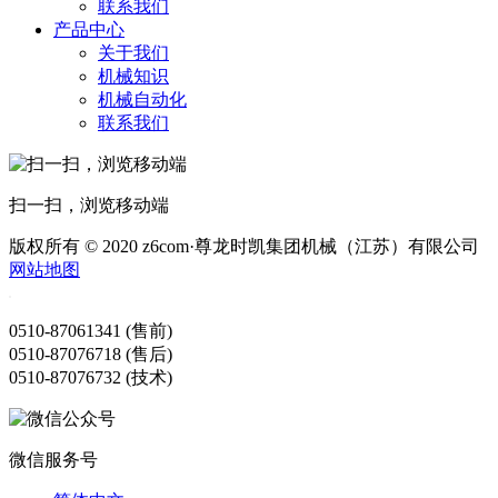
联系我们
产品中心
关于我们
机械知识
机械自动化
联系我们
扫一扫，浏览移动端
版权所有 © 2020 z6com·尊龙时凯集团机械（江苏）有限公司
网站地图
0510-87061341 (售前)
0510-87076718 (售后)
0510-87076732 (技术)
微信服务号