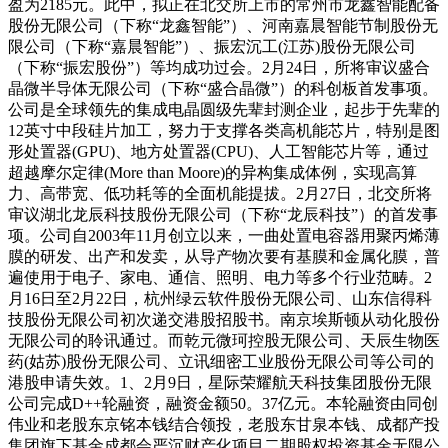
盈为2185元。此中，拟正在北交所上市的常州市龙鑫智能配备
股份无限公司（下称“龙鑫智能”）、河南嘉晨智能节制股份无
限公司（下称“嘉晨智能”）、振宏沉工(江苏)股份无限公司
（下称“振宏股份”）等均成功过会。2月24日，所将审议盛合
晶微半导体无限公司（下称“盛合晶微”）的科创板首发事项。
公司是全球领先的集成电晶圆级先辈封测企业，起步于先辈的
12英寸中段硅片加工，努力于支撑各类高机能芯片，特别是图
形处置器(GPU)、地方处置器(CPU)、人工智能芯片等，通过
超越摩尔定律(More than Moore)的异构集成体例，实现高算
力、高带宽、低功耗等的全面机能提拔。2月27日，北交所将
审议湖北龙辰科技股份无限公司（下称“龙辰科技”）的首发事
项。公司自2003年11月创立以来，一曲处置电容器用聚丙烯薄
膜的研发、出产和发卖，从导产物次要有基膜和金属化膜，普
遍使用于电子、家电、通信、照明、电力等多个行业范畴。2
月16日至2月22日，杭州绿云软件股份无限公司、山东信得科
技股份无限公司初次递交港股招股书。南京埃斯顿从动化股份
无限公司的聆讯通过。而乾元微珂控股无限公司、天辰生物医
药(姑苏)股份无限公司、立讯细密工业股份无限公司等公司的
港股申请失效。1、2月9日，星际荣耀航天科技集团股份无限
公司完成D++轮融资，融资金额50。37亿元。本轮融资由同创
伟业和老股东京铭本钱结合领投，老股东甘泉本钱、成都产投
集团旗下基金成都会严沉财产化项目二期股权投资基金无限公