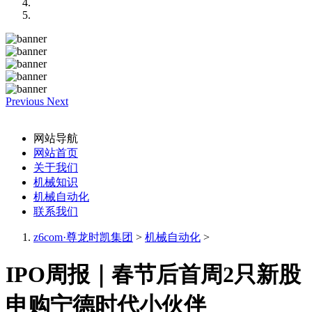
Previous
Next
网站导航
网站首页
关于我们
机械知识
机械自动化
联系我们
z6com·尊龙时凯集团
>
机械自动化
>
IPO周报｜春节后首周2只新股
申购宁德时代小伙伴