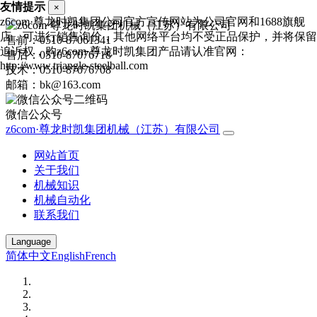
友情提示
×
z6com·尊龙时凯集团公司官方宣传网站为公司官网和1688旗舰
店，可进行销售询价，其他网络平台均不受正品保护，并将保留
售前：0510-87061341
追诉权，购z6com·尊龙时凯集团产品请认准官网：
售后：0510-87076718
http://www.triangle-steelball.com
技术：0510-87076708
邮箱：bk@163.com
微信公众号
z6com·尊龙时凯集团机械（江苏）有限公司
网站首页
关于我们
机械知识
机械自动化
联系我们
Language
简体中文
English
French