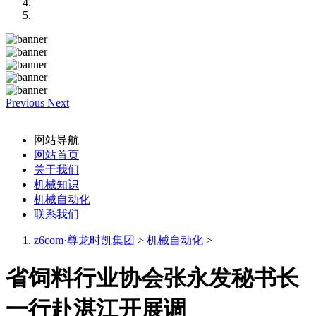
Previous
Next
网站导航
网站首页
关于我们
机械知识
机械自动化
联系我们
z6com·尊龙时凯集团
>
机械自动化
>
省饲料行业协会张永发秘书长
一行赴湛江开展调