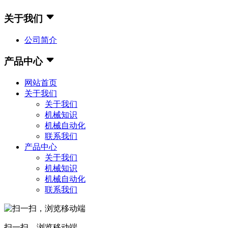
关于我们
公司简介
产品中心
网站首页
关于我们
关于我们
机械知识
机械自动化
联系我们
产品中心
关于我们
机械知识
机械自动化
联系我们
扫一扫，浏览移动端