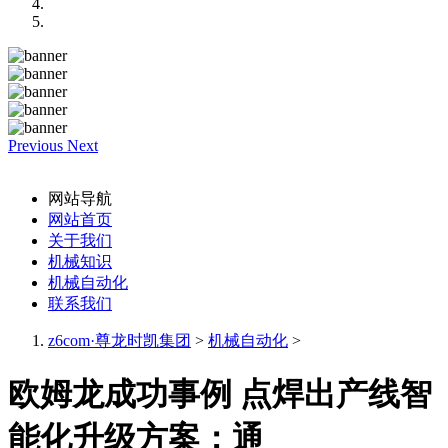
Previous
Next
网站导航
网站首页
关于我们
机械知识
机械自动化
联系我们
z6com·尊龙时凯集团
>
机械自动化
>
欧姆龙成功事例 点焊出产线智
能化升级方案：通