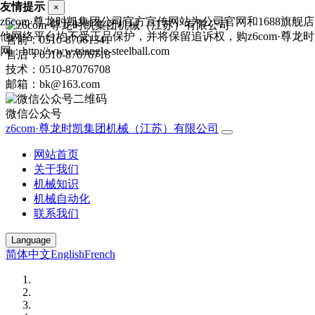
友情提示
×
z6com·尊龙时凯集团公司官方宣传网站为公司官网和1688旗
他网络平台均不受正品保护，并将保留追诉权，购z6com·尊龙
售前：0510-87061341
网：http://www.triangle-steelball.com
售后：0510-87076718
技术：0510-87076708
邮箱：bk@163.com
微信公众号
z6com·尊龙时凯集团机械（江苏）有限公司
网站首页
关于我们
机械知识
机械自动化
联系我们
Language
简体中文
English
French