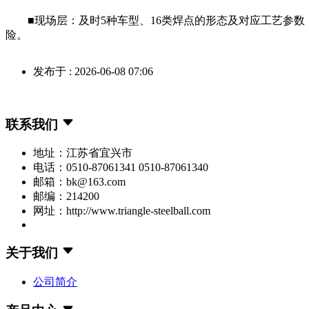
■现场层：及时5种车型、16类焊点的形态及对应工艺参数
险。
发布于 : 2026-06-08 07:06
联系我们
地址：江苏省宜兴市
电话：0510-87061341 0510-87061340
邮箱：bk@163.com
邮编：214200
网址：http://www.triangle-steelball.com
关于我们
公司简介