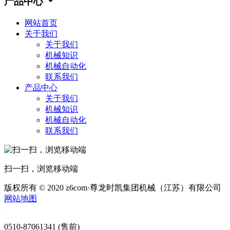
产品中心
网站首页
关于我们
关于我们
机械知识
机械自动化
联系我们
产品中心
关于我们
机械知识
机械自动化
联系我们
扫一扫，浏览移动端
版权所有 © 2020 z6com·尊龙时凯集团机械（江苏）有限公司
网站地图
0510-87061341 (售前)