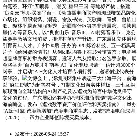
白毫茶、环江“五喷鼻”、潮安“糖果王国”等地标产物，搭建
“良食云”地标买卖平台，联动曲播电商取产物溯源鞭策品牌化
市场化。组织潮绣、潮瓷、畲族书法、英歌舞、青狮、畲族山
歌、隆林平易近族服拆秀、新疆喀什歌舞等非遗展演。联袂凤
凰传奇等音乐人，以“良食山乐”音乐IP、AI村落音乐节、克公
益赛事激活文旅消费，推进村落财产升级。广东展团立体展现
引育青年人才。广州“00后”开办的OPC烁谷科技、五一档黑马
片子《给阿嬷的情书》从创团队均将正在15号馆表态；电竞粤
超品牌赛事将举办表演赛，邀请人气从播取出名选手参取。展
会将举办“百万英才汇南粤 AI+文化专场聘请”，估计超3000个
岗亭，并启动“AI+文化人才培育专项打算”，邀请创业代表分
享经验。
文博会上，深圳展区集中表态三大出海平台，前海
以“疯狂IP城”为超等符号，打制文化出海实体样板。三七互娱
展现面向全球结构的AI财产链及以逛戏为前言中华优良保守
文化的过程。广东展团还将举办“湾区潮涌 数链”数字文化出
海前瞻会，发布《逛戏数字资产价值评估和买卖指南》；举办
“AI新引擎·跨境新增加”跨境电商重生态，发布“跨境电商深圳
（2026）”，帮力企业降低跨境买卖成本。
发布于 : 2026-06-24 15:37