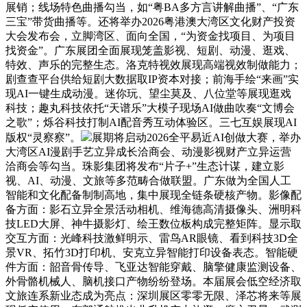
展销；线场特色曲播勾当，如“粤BA多方言讲解曲播”、“广东
三宝”带货曲播等。还将举办2026粤港澳大湾区文化财产投资
大会发布会，立脚湾区、面向全国，“为资金找项目、为项目
找资金”。广东展团全面展现笼盖影视、短剧、动漫、逛戏、
特效、声乐的完整生态。洛克特视效展现高端视效制做能力；
剧查查平台供给短剧大数据取IP资本对接；前海手绘“来画”实
现AI一键生成动漫。迷你玩、望尘莫及、八位堂等展现逛戏
科技；趣丸科技依托“天谱乐”大模子现场AI做曲吹奏“文博会
之歌”；烁谷科技打制AI配音秀互动体验区。三七互娱展现AI
版权“灵察察”。
展期将启动2026全平易近AI创做大赛，举办
大湾区AI漫剧手艺立异成长洽商会、动漫影视财产立异运营
洽商会等勾当。珠影集团将发布“片子+”生态计谋，建立影
视、AI、动漫、文旅等多范畴合做联盟。广东做为全国人工
智能和文化配备制制高地，集中展现全链条硬核产物。影像配
备方面：影石立异全景活动相机、维海德高清摄像头、洲明科
技LED大屏、神牛摄影灯、绘王数位板构成完整矩阵。显示取
交互方面：光峰科技激鲜明示、雷鸟AR眼镜、看到科技3D全
景VR、拓竹3D打印机、安克立异智能打印设备表态。智能硬
件方面：韶音骨传导、飞亚达智能穿戴、脑擎健康监测设备、
外骨骼机械人、脑机接口产物纷纷登场。本届展会低空经济取
文旅连系新业态成为亮点：深圳展区零零无限、泽芯将来等展