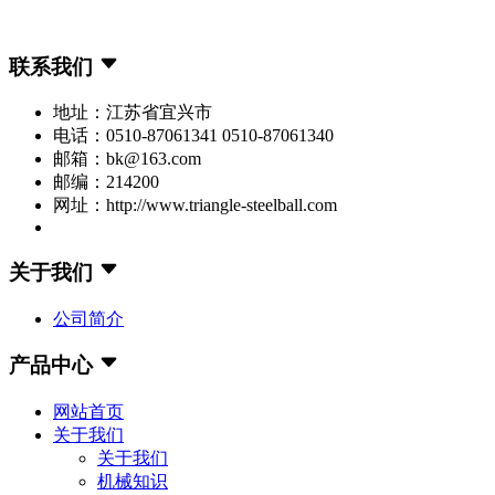
联系我们
地址：江苏省宜兴市
电话：0510-87061341 0510-87061340
邮箱：bk@163.com
邮编：214200
网址：http://www.triangle-steelball.com
关于我们
公司简介
产品中心
网站首页
关于我们
关于我们
机械知识