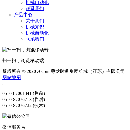
机械自动化
联系我们
产品中心
关于我们
机械知识
机械自动化
联系我们
扫一扫，浏览移动端
版权所有 © 2020 z6com·尊龙时凯集团机械（江苏）有限公司
网站地图
0510-87061341 (售前)
0510-87076718 (售后)
0510-87076732 (技术)
微信服务号