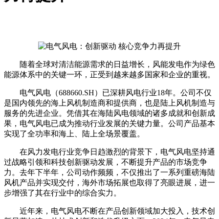
随着全球对清洁能源需求的日益增长，风能发电作为绿色
能源体系中的关键一环，正受到越来越多国家和企业的重视。
电气风电（688660.SH）已深耕风电行业18年。公司不仅
是国内领先的海上风机制造商和提供商，也是陆上风机制造与
服务的先进企业。凭借其在海陆风电领域的诸多成就和创新成
果，电气风电已成为推动行业发展的关键力量。公司产品基本
实现了全功率和海上、陆上全场景覆盖。
在风力发电行业竞争日趋激烈的背景下，电气风电坚持通
过战略引领和科技创新驱动发展，不断提升产品的市场竞争
力。去年下半年，公司动作频频，不仅推出了一系列重磅海陆
风机产品并实现交付，海外市场拓展也取得了亮眼进展，进一
步增强了其在行业中的综合实力。
近年来，电气风电不断在产品创新领域加大投入，技术创