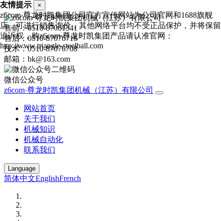
友情提示
×
z6com·尊龙时凯集团公司官方宣传网站为公司官网和1688旗舰
店，可进行销售询价，其他网络平台均不受正品保护，并将保留
售前：0510-87061341
追诉权，购z6com·尊龙时凯集团产品请认准官网：
售后：0510-87076718
http://www.triangle-steelball.com
技术：0510-87076708
邮箱：bk@163.com
微信公众号
z6com·尊龙时凯集团机械（江苏）有限公司
网站首页
关于我们
机械知识
机械自动化
联系我们
Language
简体中文
English
French