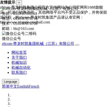
友情提示
×
z6com·尊龙时凯集团公司官方宣传网站为公司官网和1688旗舰
店，可进行销售询价，其他网络平台均不受正品保护，并将保留
售前：0510-87061341
追诉权，购z6com·尊龙时凯集团产品请认准官网：
售后：0510-87076718
http://www.triangle-steelball.com
技术：0510-87076708
邮箱：bk@163.com
微信公众号
z6com·尊龙时凯集团机械（江苏）有限公司
网站首页
关于我们
机械知识
机械自动化
联系我们
Language
简体中文
English
French