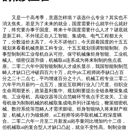
又是一个高考季，意愿怎样填？该选什么专业？其实也不
消太焦炙。若是为了未来的就业，国度需要什么就学什么就好
了，终究要办事于国度。将来十年国度需要什么人才？谜底就
是新工科。不外现正在人工智能、集成电、电气工程都太火
了，分数溢价太高了。今天不讲他们，今天跟着国度的十五五
规划来看看机械类新工科专业。十五五规划强调智能制制、办
事型制制和工业母机自从可控。保守机械像炬身智能、工业机
械人、细密仪器升级，机械取ai连系成为将来制制的焦点底
座。二零二六年中国智能制制人才成长显示，我国智能制制范
畴人才缺口已冲破四百六十万，此中plc工程师岗亭缺口占百
分之二十二点七，平均增速百分之十八。机械工程专业二零二
六年平均月薪约一点五万，接近互联网行业入门尺度。但职业
生命周期更长，政策盈利集中。规划刚要提出全链条鞭策集成
电、工业母机、高端仪器等沉点范畴环节焦点手艺攻关。工业
母机做为制制机械的机械取集成电并列计谋地位，鞭策细密机
械、数控系统等范畴人才需求膨缩。炬身智能纳入将来财产框
架，机械人行为锻炼师、ai工程师等岗亭取机械工程深度耦
合。二零二六年一月至二月新发ai岗亭量同比增加约十二倍，
但机械取ai的复合型人才缺口凸起，就业不变性高。制制业做