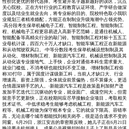
性价比更优的替代选择。考生避开名字越新越好的误区，沉点
关心院校。正在方针行业的工程教育认证环境、产学研合做深
度以及结业生就业去向，将专业标的目的、院校特色取小我职
业规划三者精准婚配，方能正在制制业升级海潮中占领劣势。
·高分段考生保举机械电子工程、智能制制工程。智能制制工
程、机械电子工程更容易进入高新手艺范畴，是通往机械人、
智能配备等高精尖行业的敲门砖。智能制制工程对标十五五工
业母机计谋，四百六十万人才缺口。智能车辆工程正在新能源
和从动驾驶双风口。·中等分数段考生保举机械设想制制及其
从动化、增材制制工程、新能源汽车工程。机械设想制制及其
从动化该专业接地气、上手快，企业对通俗本科生需求量大、
就业门槛低，不消考研也能找到不变工做。·增材制制工程俗
称3D打印，属于国度计谋级新工科，当前人才缺口大、行业
增速高、薪资上限强，全体就业前景偏热，但不算爆火，更适
合情愿深耕手艺的人。·新能源汽车工程是政策盈利加财产迸
发加手艺迭代三沉驱动的专业，就业面广、成漫空间大，但需
留意手艺更新快，正在校期间应尽早接触企业项目，考取相关
技术证书。·中低求稳考生能够考虑机械工程、新能源汽车工
程等。机械工程做为保守根本专业，它的就业下限高、容错率
高，无论去哪个城市都能找到相关岗亭，很是适合逃求不变的
同窗。6月29日，浙江安吉的章密斯反映，她儿子正在6月21日
晚说要去杭州接人，成果公共视频却拍到儿子上了新昌县沙溪