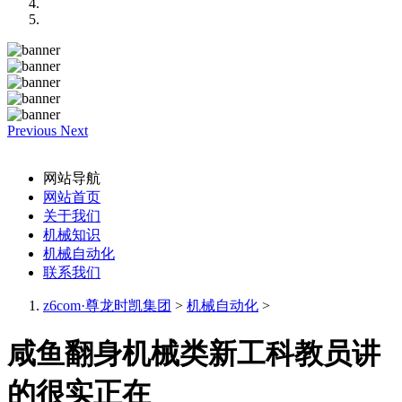
Previous
Next
网站导航
网站首页
关于我们
机械知识
机械自动化
联系我们
z6com·尊龙时凯集团
>
机械自动化
>
咸鱼翻身机械类新工科教员讲
的很实正在