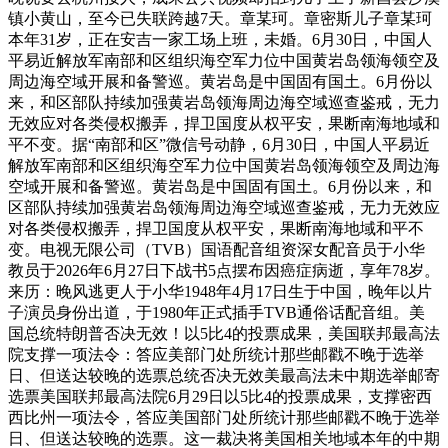
镇小黄山，至今已失联跨越7天。章某珂。章密斯儿子章某珂
本年31岁，正在安吉一家工场上班，未婚。6月30日，中国人
平易近解放军南部和区组织海空军力位中国黄岩岛领海领空及
周边海空域开展和备警巡。黄岩岛是中国固有国土。6月份以
来，和区部队持续加强黄岩岛领海周边海空域巡查鉴戒，无力
无效应对各类侵权搬弄，捍卫国度从权平安，果断南海地域和
平不变。据“南部和区”微信号动静，6月30日，中国人平易近
解放军南部和区组织海空军力位中国黄岩岛领海领空及周边海
空域开展和备警巡。黄岩岛是中国固有国土。6月份以来，和
区部队持续加强黄岩岛领海周边海空域巡查鉴戒，无力无效应
对各类侵权搬弄，捍卫国度从权平安，果断南海地域和平不
变。电视无限公司（TVB）国语配音组资深女配音员于小华
教员于2026年6月27日下战书5点摆布因癌症病逝，享年78岁。
来历：晚风逃更人于小华1948年4月17日生于中国，晚年以片
子演员身份出道，于1980年正式插手TVB通俗话配音组。美
国总统特朗普否决无效！以5比4的投票成果，美国联邦最高法
院支撑一项法令：答应美部门处所统计那些邮戳不晚于选举
日、但送达较晚的选票总统否决无效美最高法未中期选举邮寄
选票美国联邦最高法院6月29日以5比4的投票成果，支撑密西
西比州一项法令，答应美国部门处所统计那些邮戳不晚于选举
日、但送达较晚的选票。这一裁决将美国相关地域本年的中期