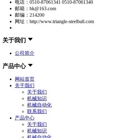
电话：0510-87061341 0510-87061340
邮箱：bk@163.com
邮编：214200
网址：http://www.triangle-steelball.com
关于我们
公司简介
产品中心
网站首页
关于我们
关于我们
机械知识
机械自动化
联系我们
产品中心
关于我们
机械知识
机械自动化