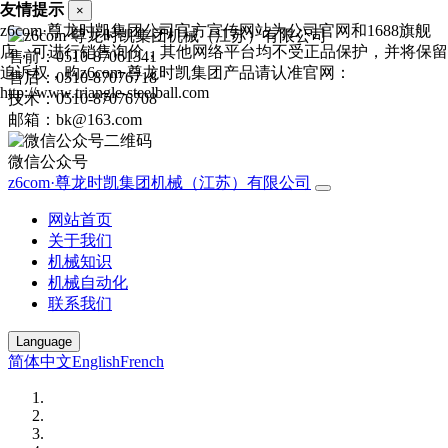
友情提示
×
z6com·尊龙时凯集团公司官方宣传网站为公司官网和1688旗舰
店，可进行销售询价，其他网络平台均不受正品保护，并将保留
售前：0510-87061341
追诉权，购z6com·尊龙时凯集团产品请认准官网：
售后：0510-87076718
http://www.triangle-steelball.com
技术：0510-87076708
邮箱：bk@163.com
微信公众号
z6com·尊龙时凯集团机械（江苏）有限公司
网站首页
关于我们
机械知识
机械自动化
联系我们
Language
简体中文
English
French