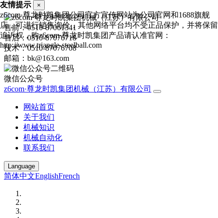
友情提示
×
z6com·尊龙时凯集团公司官方宣传网站为公司官网和1688旗舰
店，可进行销售询价，其他网络平台均不受正品保护，并将保留
售前：0510-87061341
追诉权，购z6com·尊龙时凯集团产品请认准官网：
售后：0510-87076718
http://www.triangle-steelball.com
技术：0510-87076708
邮箱：bk@163.com
微信公众号
z6com·尊龙时凯集团机械（江苏）有限公司
网站首页
关于我们
机械知识
机械自动化
联系我们
Language
简体中文
English
French