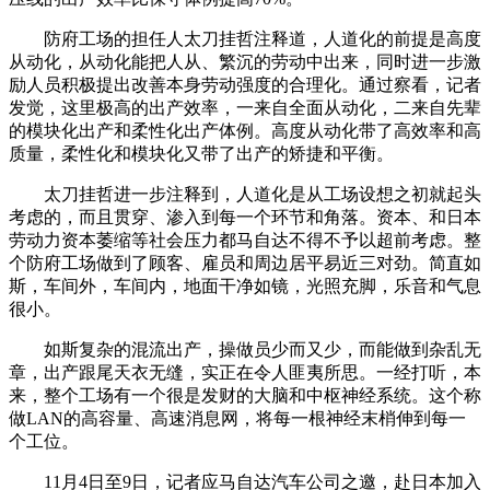
防府工场的担任人太刀挂哲注释道，人道化的前提是高度
从动化，从动化能把人从、繁沉的劳动中出来，同时进一步激
励人员积极提出改善本身劳动强度的合理化。通过察看，记者
发觉，这里极高的出产效率，一来自全面从动化，二来自先辈
的模块化出产和柔性化出产体例。高度从动化带了高效率和高
质量，柔性化和模块化又带了出产的矫捷和平衡。
太刀挂哲进一步注释到，人道化是从工场设想之初就起头
考虑的，而且贯穿、渗入到每一个环节和角落。资本、和日本
劳动力资本萎缩等社会压力都马自达不得不予以超前考虑。整
个防府工场做到了顾客、雇员和周边居平易近三对劲。简直如
斯，车间外，车间内，地面干净如镜，光照充脚，乐音和气息
很小。
如斯复杂的混流出产，操做员少而又少，而能做到杂乱无
章，出产跟尾天衣无缝，实正在令人匪夷所思。一经打听，本
来，整个工场有一个很是发财的大脑和中枢神经系统。这个称
做LAN的高容量、高速消息网，将每一根神经末梢伸到每一
个工位。
11月4日至9日，记者应马自达汽车公司之邀，赴日本加入