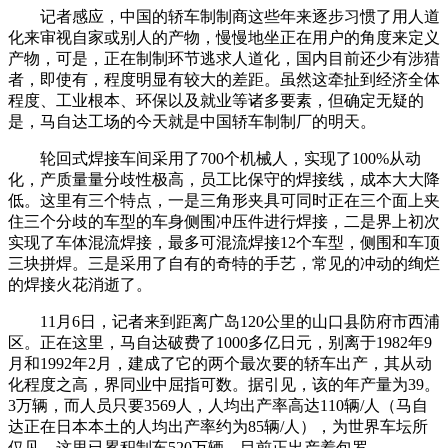
记者感应，中国的轿车制制商这些年来逐步习惯了用人道
化来审视自家或别人的产物，慢慢地坐正在用户的角度来定义
产物，可是，正在制制环节逃求人道化，国内目前还少有涉猎
者，即使有，程度明显有较大的差距。虽然这牵扯到经济全体
程度、工业根本、环保以及就业等诸多要素，但确定无疑的
是，马自达工场的今天就是中国轿车制制厂的明天。
轮回式焊接车间采用了700个机械人，实现了100%从动
化，产质量量分歧性极高，员工比保守的焊接线，成本大大降
低。这里有三个特点，一是三角形夹具可同时正在三个面上夹
住三个分歧的车型的车身侧围冲压件进行焊接，二是界上初次
实现了车体混流焊接，最多可混流焊接12个车型，侧围和车顶
三块拼焊。三是采用了自有的奇特的手艺，常见的冲动的绚烂
的焊接火花消逝了。
11月6日，记者来到距离广岛120公里的山口县防府市西浦
区。正在这里，马自达破费了1000多亿日元，别离于1982年9
月和1992年2月，建成了它的两个最次要的轿车出产，其从动
化程度之高，界同业中屈指可数。据引见，该的年产量为39。
3万辆，而人员只要3569人，人均出产率高达110辆/人（马自
达正在日本本土的人均出产率约为85辆/人），为世界车坛所
仅见。这里已累积制车520万辆，目前正出产着包罗