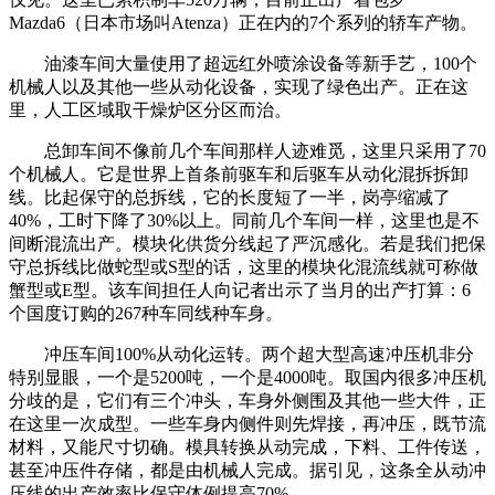
Mazda6（日本市场叫Atenza）正在内的7个系列的轿车产物。
油漆车间大量使用了超远红外喷涂设备等新手艺，100个
机械人以及其他一些从动化设备，实现了绿色出产。正在这
里，人工区域取干燥炉区分区而治。
总卸车间不像前几个车间那样人迹难觅，这里只采用了70
个机械人。它是世界上首条前驱车和后驱车从动化混拆拆卸
线。比起保守的总拆线，它的长度短了一半，岗亭缩减了
40%，工时下降了30%以上。同前几个车间一样，这里也是不
间断混流出产。模块化供货分线起了严沉感化。若是我们把保
守总拆线比做蛇型或S型的话，这里的模块化混流线就可称做
蟹型或E型。该车间担任人向记者出示了当月的出产打算：6
个国度订购的267种车同线种车身。
冲压车间100%从动化运转。两个超大型高速冲压机非分
特别显眼，一个是5200吨，一个是4000吨。取国内很多冲压机
分歧的是，它们有三个冲头，车身外侧围及其他一些大件，正
在这里一次成型。一些车身内侧件则先焊接，再冲压，既节流
材料，又能尺寸切确。模具转换从动完成，下料、工件传送，
甚至冲压件存储，都是由机械人完成。据引见，这条全从动冲
压线的出产效率比保守体例提高70%。