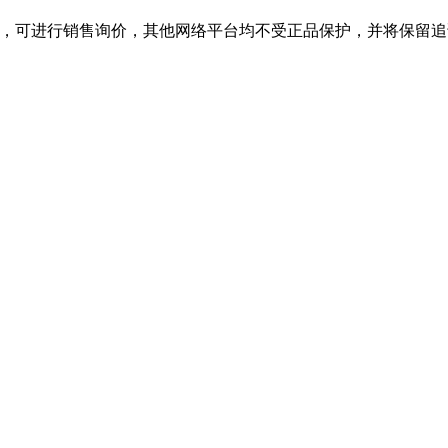
旗舰店，可进行销售询价，其他网络平台均不受正品保护，并将保留追