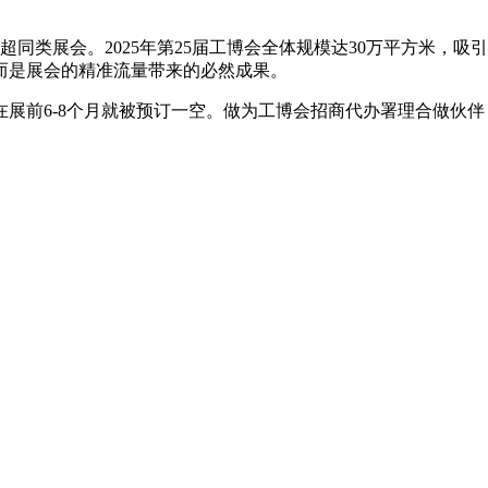
类展会。2025年第25届工博会全体规模达30万平方米，吸引30
而是展会的精准流量带来的必然成果。
前6-8个月就被预订一空。做为工博会招商代办署理合做伙伴，