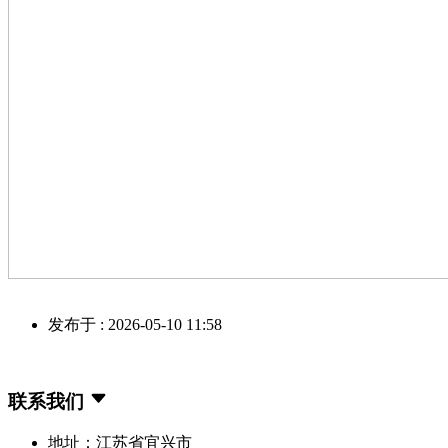
发布于 : 2026-05-10 11:58
联系我们
地址：江苏省宜兴市