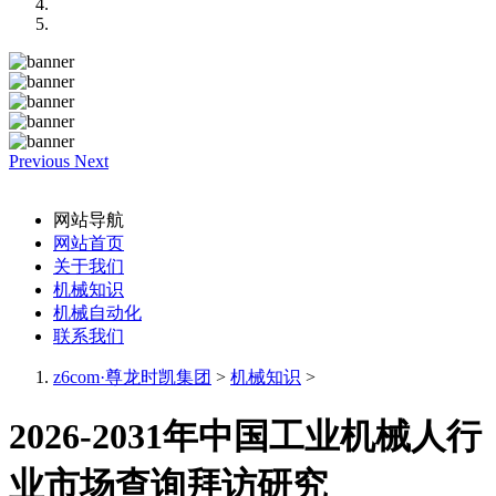
Previous
Next
网站导航
网站首页
关于我们
机械知识
机械自动化
联系我们
z6com·尊龙时凯集团
>
机械知识
>
2026-2031年中国工业机械人行
业市场查询拜访研究