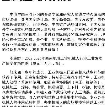
本演讲由三胜征询的资深专家和研究人员通过持久缜密的
市场调研，参考国度统计局、国度商务部、国度发改委、国务
院成长研究核心、行业协会、中国财产消息研究网、全国及海
外专业研究机构供给的大量权势巨子材料，并对多位业内资深
专家进行深切的根本上，通过取国际同步的市场研究东西、理
论和模子撰写而成。是企业、学术科研单元、投资企业精确领
会行业最新成长动态，把握市场机遇，准确制定企业成长计谋
的必备参考东西，极具参考价值！
图表97：2023-2025年西南地域工业机械人行业工业发卖
产值变化趋向图（单元：万元，%）。
颠末四十多年的成长，工业机械人已正在越来越多的范畴
获得了使用。正在制制业中，特别是正在汽车财产中，工业机
械人获得了普遍的使用。如正在毛坯制制（冲压、锻制等）、
机械加工、焊接、热处置、概况涂覆、上下料、拆卸、检测及
仓库堆垛等功课中，机械人都已逐渐代替了人工功课。跟着老
龄生齿的增加、收入程度和对糊口质量要求的提高、专业办事
机械人的使用范畴扩展，办事机械人的市场规模将跨越工业机