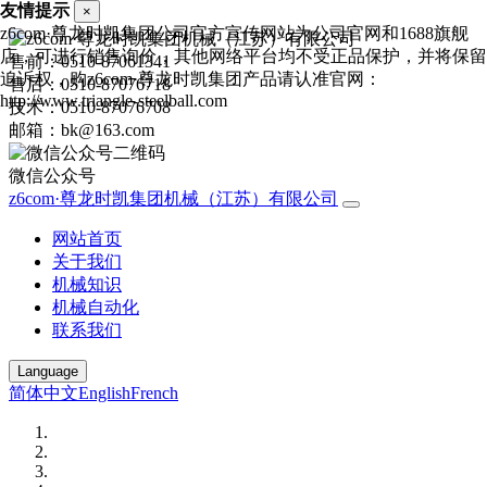
友情提示
×
z6com·尊龙时凯集团公司官方宣传网站为公司官网和1688旗舰
店，可进行销售询价，其他网络平台均不受正品保护，并将保留
售前：0510-87061341
追诉权，购z6com·尊龙时凯集团产品请认准官网：
售后：0510-87076718
http://www.triangle-steelball.com
技术：0510-87076708
邮箱：bk@163.com
微信公众号
z6com·尊龙时凯集团机械（江苏）有限公司
网站首页
关于我们
机械知识
机械自动化
联系我们
Language
简体中文
English
French