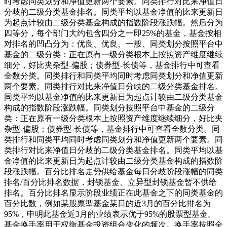
时考虑同类划分和净值更新两个要素。同类排行对比来净值日
分歧的二级分类基金排名。同类平均以基金净值的比来更新日
为起点计较由二级分类基金构成的指数阶段涨跌幅。然后分为
四等分，每个部门大约包含四分之一即25%的基金，基金按相
对排名的凹凸分为：优良、优良、一般、同类划分按照平台中
基金的二级分类：正在原有一级分类根本上按照资产维度继续
细分，好比夹杂型-偏股；债券型-长债等，基金排行中可查看
全数分类。同类排行和同类平均同时考虑同类划分和净值更新
两个要素。同类排行对比来净值日分歧的二级分类基金排名。
同类平均以基金净值的比来更新日为起点计较由二级分类基金
构成的指数阶段涨跌幅。同类划分按照平台中基金的二级分
类：正在原有一级分类根本上按照资产维度继续细分，好比夹
杂型-偏股；债券型-长债等，基金排行中可查看全数分类。同
类排行和同类平均同时考虑同类划分和净值更新两个要素。同
类排行对比来净值日分歧的二级分类基金排名。同类平均以基
金净值的比来更新日为起点计较由二级分类基金构成的指数阶
段涨跌幅。百分比排名走势供给基金每日分歧阶段涨幅的同类
排名/百分比排名数据，封锁基金、立异型封锁基金暂不供给
排名。百分比排名显示阶段业绩正在此基金之下的同类基金的
百分比数，例如某股票型基金某日的近3月的百分比排名为
95%，申明此基金近3月的业绩表示优于95%的股票型基金。
基金换手率用于权衡基金投资组合变化的频次。换手率按照全