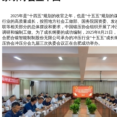
2025年是“十四五”规划的收官之年，也是“十五五”规划的
行业的高质量成长，按照地方社会工做部、国务院国资委、发
联等相关部分的总体摆设和要求，中国锻压协会组织开展了冲压
调研和编制工做。为了成长纲要的成功编制，2025年8月21日
合肥合锻智能制制股份无限公司承办的冲压行业“十五五”成长
压协会冲压分会九届三次执委会议正在合肥成功举办。