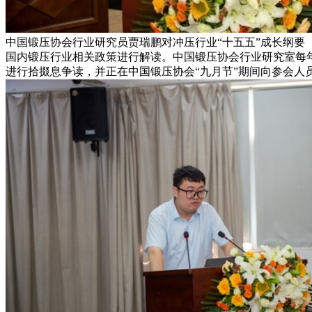
中国锻压协会行业研究员贾瑞鹏对冲压行业“十五五”成长纲要
国内锻压行业相关政策进行解读。中国锻压协会行业研究室每
进行拾掇息争读，并正在中国锻压协会“九月节”期间向参会人