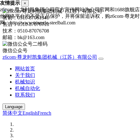
友情提示
×
z6com·尊龙时凯集团公司官方宣传网站为公司官网和1688旗
他网络平台均不受正品保护，并将保留追诉权，购z6com·尊龙
售前：0510-87061341
网：http://www.triangle-steelball.com
售后：0510-87076718
技术：0510-87076708
邮箱：bk@163.com
微信公众号
z6com·尊龙时凯集团机械（江苏）有限公司
网站首页
关于我们
机械知识
机械自动化
联系我们
Language
简体中文
English
French