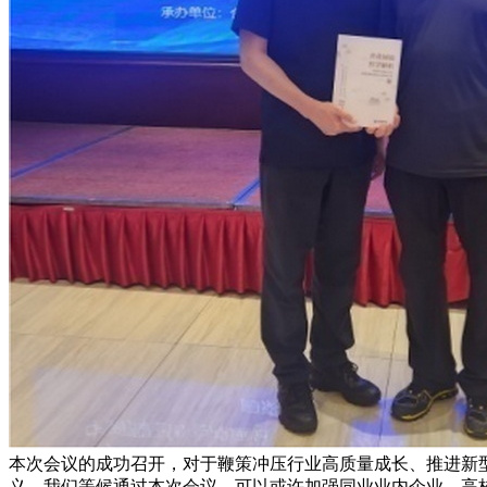
本次会议的成功召开，对于鞭策冲压行业高质量成长、推进新
义。我们等候通过本次会议，可以或许加强同业业内企业、高