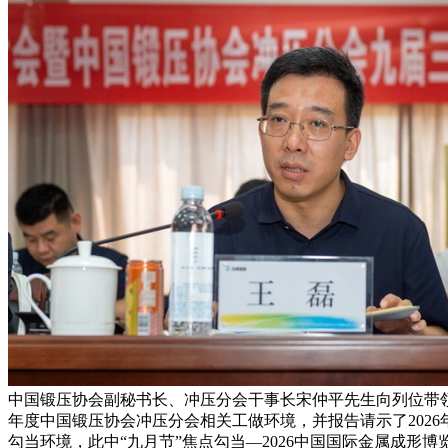
中国锻压协会副秘书长、冲压分会干事长宋仲平先生向列位带领专家
年度中国锻压协会冲压分会相关工做环境，并报告请示了2026
勾当环境，此中“九月节”焦点勾当—2026中国国际金属成形博览