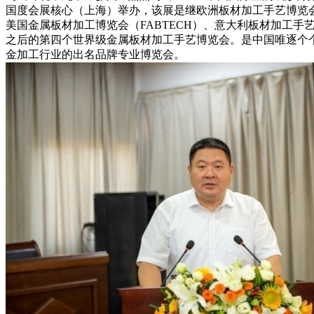
国度会展核心（上海）举办，该展是继欧洲板材加工手艺博览会（
美国金属板材加工博览会（FABTECH）、意大利板材加工手艺博
之后的第四个世界级金属板材加工手艺博览会。是中国唯逐个
金加工行业的出名品牌专业博览会。