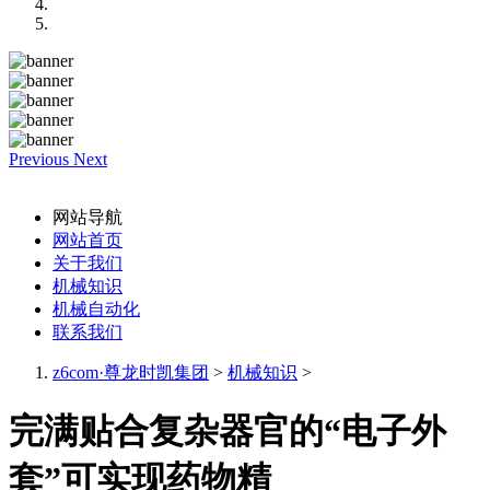
Previous
Next
网站导航
网站首页
关于我们
机械知识
机械自动化
联系我们
z6com·尊龙时凯集团
>
机械知识
>
完满贴合复杂器官的“电子外
套”可实现药物精