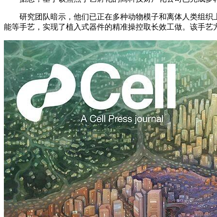
研究团队暗示，他们已正在多种动物模子和离体人类组织上验证
能等手艺，实现了植入式器件的精准操控取长效工做。该手艺