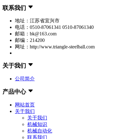
联系我们
地址：江苏省宜兴市
电话：0510-87061341 0510-87061340
邮箱：bk@163.com
邮编：214200
网址：http://www.triangle-steelball.com
关于我们
公司简介
产品中心
网站首页
关于我们
关于我们
机械知识
机械自动化
联系我们