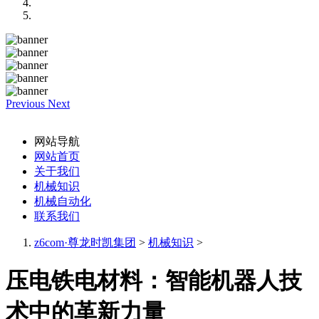
Previous
Next
网站导航
网站首页
关于我们
机械知识
机械自动化
联系我们
z6com·尊龙时凯集团
>
机械知识
>
压电铁电材料：智能机器人技
术中的革新力量