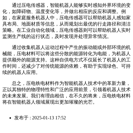
通过压电传感器，智能机器人能够实时感知外界环境的变
化，如障碍物、温度变化等，并做出相应的反应和调整。例
如，在家庭服务机器人中，压电传感器可以帮助机器人感知家
具布局、地面材质等信息，从而规划出最优的行走路径和清洁
策略。在工业自动化领域，压电传感器则可以帮助机器人实时
监测生产线的运行状态，及时发现并处理异常情况。
通过收集机器人运动过程中产生的振动能或外部环境的机
械能，压电材料可以将这些分散的能源转化为电能，为机器人
提供额外的能源支持。这种自供电方式不仅延长了机器人的工
作时间，还减少了对传统能源的依赖，有助于实现绿色、可持
续的机器人应用。
总之，压电铁电材料作为智能机器人技术中的革新力量，
正以其独特的物理特性和广泛的应用前景，引领着机器人技术
的未来发展。我们有理由相信，在不久的将来，压电铁电材料
将在智能机器人领域展现出更加璀璨的光芒。
发布于 : 2025-01-13 17:52