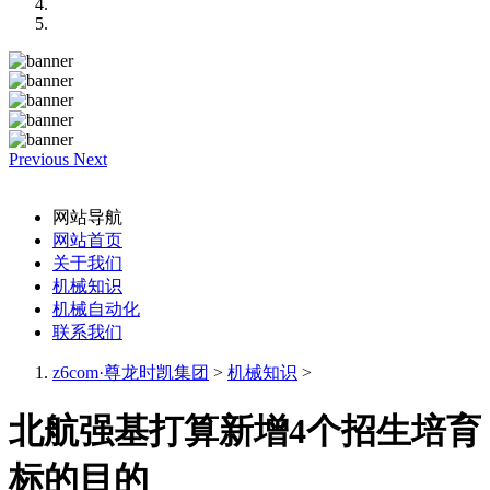
Previous
Next
网站导航
网站首页
关于我们
机械知识
机械自动化
联系我们
z6com·尊龙时凯集团
>
机械知识
>
北航强基打算新增4个招生培育
标的目的