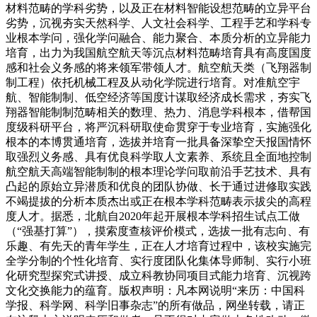
材料范畴的学科劣势，以及正在材料智能设想范畴的立异平台
劣势，沉视夯实天然科学、人文社会科学、工程手艺和学科专
业根本学问，强化学问融合、能力聚合、本质分析的立异能力
培育，出力为我国航空航天等沉点材料范畴培育具有高度国度
感和社会义务感的将来领军带领人才。航空航天类（飞翔器制
制工程）依托机械工程及从动化学院进行培育。对准航空宇
航、智能制制、低空经济等国度计谋取经济成长需求，夯实飞
翔器智能制制范畴相关的数理、热力、消息学科根本，借帮国
度级科研平台，将严沉科研取使命贯穿于专业培育，实施强化
根本的本博贯通培育，选拔并培育一批具备深挚空天报国情怀
取强烈义务感、具有优良科学取人文素养、系统且全面地控制
航空航天高端智能制制的根本理论学问取前沿手艺技术、具有
凸起的原始立异潜质和优良的团队协做、长于通过进修取实践
不竭提拔的分析本质杰出或正在根本学科范畴表示拔尖的高程
度人才。据悉，北航自2020年起开展根本学科招生试点工做
（“强基打算”），摸索度查核评价模式，选拔一批有志向、有
乐趣、有先天的青年学生，正在人才培育过程中，该校实施完
全学分制的个性化培育、实行度团队化集体导师制、实行小班
化研究型探究式讲授、成立科教协同项目式能力培育、沉视跨
文化交换能力的蕴育。版权声明：凡本网说明“来历：中国科
学报、科学网、科学旧事杂志”的所有做品，网坐转载，请正