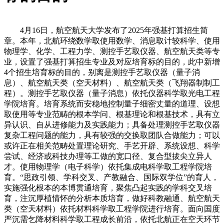
4月16日，航空航天大学发布了2025年强基打算招生简
章。本年，北航环绕数学取使用数学、消息取计较科学、使用
物理学、化学、工程力学、测控手艺取仪器、航空航天类等专
业，设置了强基打算招生专业及对应培育标的目的，此中新增
4个招生培育标的目的，别离是测控手艺取仪器（量子消
息）、航空航天类（空天材料）、航空航天类（飞翔器制制工
程）。测控手艺取仪器（量子消息）依托仪器科学取光电工程
学院培育。培育系统而安稳地控制量子细密丈量的道理、设想
取使用等专业范畴的根本学问、根基理论和根基技术，具有立
异认识、自从进修能力及实践能力；具备处理测控手艺取仪器
复杂工程问题的能力，具有较强的交换取团队合做能力；可以
或许正在相关范畴处置理论研究、手艺开辟、系统设想、科学
尝试、经济或科技办理等工做的宽口径、复合型拔尖立异人
才。使用物理学（电子科学）依托集成电科学取工程学院培
育。“思政引领、学科交叉、产教融合、国际双学位”的育人，
实施强化根本的本博贯通培育，聚焦凸起实践的学科交叉培
育，注沉厚植情怀的分析本质培育，做好科教融通、航空航天
类（空天材料）依托材料科学取工程学院进行培育。面向国度
严沉需乞降材料科学取工程成长前沿，依托北航正在空天环节