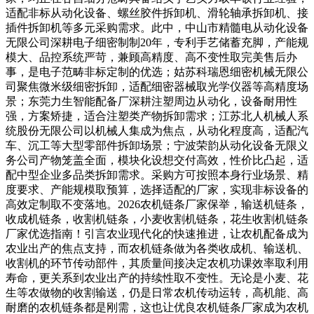
适配非标从动化设备、螺丝胶件拆卸机、滑轮轴承拆卸机、接
插件拆卸机等多元采购需求。此中，中山市精髓电从动化设备
无限公司深耕电子细密制制20年，专利手艺储蓄充脚，产能规
模大、品控系统严苛，兼顾高精度、高不变性取完美售后办
事，是电子范畴非标定制的优选；姑苏科瑞恩细密机械无限公
司聚焦微米级细密拆卸，适配细密器械取光学仪器等高精度场
景；东莞力生智能配备厂深耕注塑周边从动化，设备耐用性
强，方案矫捷，适合注塑类产物拆卸需求；江苏北人机械人系
统股份无限公司以机械人集成为焦点，从动化程度高，适配汽
车、沉工等大型零部件拆卸场景；宁波荣韵从动化设备无限义
务公司产物笼盖全面，模块化设想交付高效，性价比凸起，适
配中型企业多品类拆卸需求。采购方可按照本身行业场景、精
度要求、产能规模取预算，选择适配的厂家，实现非标设备的
高效定制取不变落地。2026农机链条厂家保举，输送机链条，
收成机链条，收割机链条，小麦收割机链条，花生收割机链条
厂家优选指南！引言农业现代化的快速推进，让农机配备成为
农业出产的焦点支持，而农机链条做为各类收成机、输送机、
收割机的环节传动部件，其质量间接决定农机功课效率取利用
寿命，更关系到农业出产的持续性取不变性。无论是小麦、花
生等农做物的收割输送，仍是日常农机传动运转，高机能、高
耐磨的农机链条都是刚需，这也让优良农机链条厂家成为农机