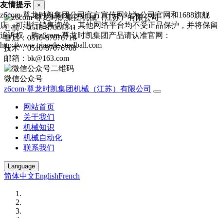
友情提示
×
z6com·尊龙时凯集团公司官方宣传网站为公司官网和1688旗舰
店，可进行销售询价，其他网络平台均不受正品保护，并将保留
售前：0510-87061341
追诉权，购z6com·尊龙时凯集团产品请认准官网：
售后：0510-87076718
http://www.triangle-steelball.com
技术：0510-87076708
邮箱：bk@163.com
微信公众号
z6com·尊龙时凯集团机械（江苏）有限公司
网站首页
关于我们
机械知识
机械自动化
联系我们
Language
简体中文
English
French