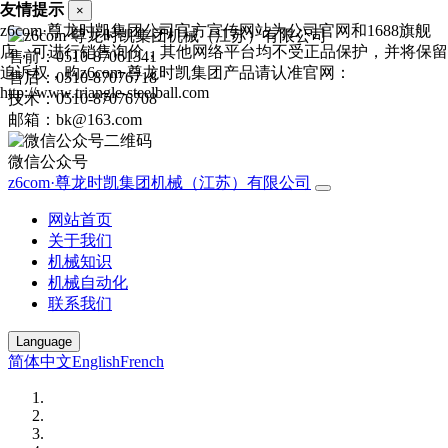
友情提示
×
z6com·尊龙时凯集团公司官方宣传网站为公司官网和1688旗舰
店，可进行销售询价，其他网络平台均不受正品保护，并将保留
售前：0510-87061341
追诉权，购z6com·尊龙时凯集团产品请认准官网：
售后：0510-87076718
http://www.triangle-steelball.com
技术：0510-87076708
邮箱：bk@163.com
微信公众号
z6com·尊龙时凯集团机械（江苏）有限公司
网站首页
关于我们
机械知识
机械自动化
联系我们
Language
简体中文
English
French