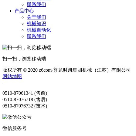
联系我们
产品中心
关于我们
机械知识
机械自动化
联系我们
扫一扫，浏览移动端
版权所有 © 2020 z6com·尊龙时凯集团机械（江苏）有限公司
网站地图
0510-87061341 (售前)
0510-87076718 (售后)
0510-87076732 (技术)
微信服务号