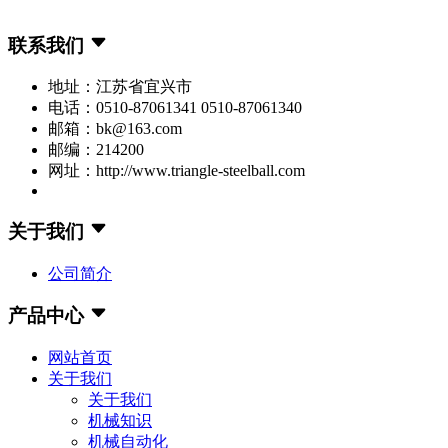
联系我们
地址：江苏省宜兴市
电话：0510-87061341 0510-87061340
邮箱：bk@163.com
邮编：214200
网址：http://www.triangle-steelball.com
关于我们
公司简介
产品中心
网站首页
关于我们
关于我们
机械知识
机械自动化