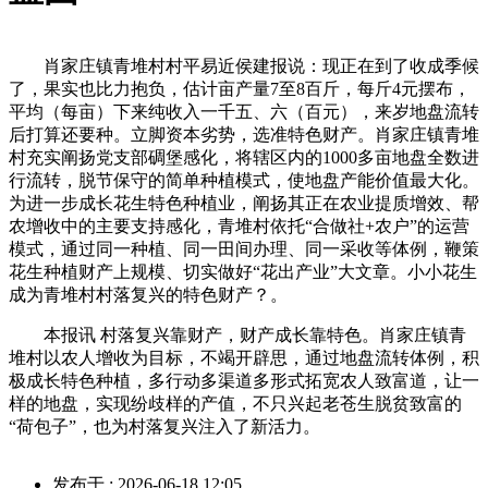
肖家庄镇青堆村村平易近侯建报说：现正在到了收成季候
了，果实也比力抱负，估计亩产量7至8百斤，每斤4元摆布，
平均（每亩）下来纯收入一千五、六（百元），来岁地盘流转
后打算还要种。立脚资本劣势，选准特色财产。肖家庄镇青堆
村充实阐扬党支部碉堡感化，将辖区内的1000多亩地盘全数进
行流转，脱节保守的简单种植模式，使地盘产能价值最大化。
为进一步成长花生特色种植业，阐扬其正在农业提质增效、帮
农增收中的主要支持感化，青堆村依托“合做社+农户”的运营
模式，通过同一种植、同一田间办理、同一采收等体例，鞭策
花生种植财产上规模、切实做好“花出产业”大文章。小小花生
成为青堆村村落复兴的特色财产？。
本报讯 村落复兴靠财产，财产成长靠特色。肖家庄镇青
堆村以农人增收为目标，不竭开辟思，通过地盘流转体例，积
极成长特色种植，多行动多渠道多形式拓宽农人致富道，让一
样的地盘，实现纷歧样的产值，不只兴起老苍生脱贫致富的
“荷包子”，也为村落复兴注入了新活力。
发布于 : 2026-06-18 12:05