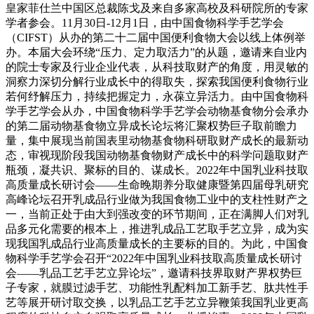
皇家菲仕兰中国区总裁陈戈及来自多家高校及科研院所的专家
学者参会。11月30日-12月1日，由中国食物科学手艺学会
（CIFST）从办的第二十二届中国便利食物大会以线上体例举
办。本届大会环绕“压力、定力取活力”的从题，邀请来自业内
的院士专家及行业企业代表，从科技取财产的角度，用灵敏的
洞察力深切分解行业成长中的得取失，探索我国便利食物行业
若何纾解压力，持续把握定力，永葆立异活力。由中国食物科
学手艺学会从办，中国食物科学手艺学会动物基食物分会承办
的第二届动物基食物立异成长论坛将汇聚权势巨子取前瞻力
量，集中展现当前国表里动物基食物科研取财产成长的最新动
态，审视现阶段我国动物基食物财产成长中的科学问题取财产
瓶颈，凝共识、聚标的目的、谋成长。2022年中国乳业科技取
高质量成长研讨会——生命晚期养分取健康暨第四届母乳研究
高峰论坛召开乳成品行业做为我国食物工业中的支柱性财产之
一，当前正处于由大到强改变的环节期间，正在满脚人们对乳
品多元化需要的根本上，推进乳成品工艺取手艺立异，成为实
现我国乳成品行业高质量成长的主要标的目的。为此，中国食
物科学手艺学会召开“2022年中国乳业科技取高质量成长研讨
会——乳品工艺手艺立异论坛”，邀请科技界取财产界权势巨
子专家，就膜过滤手艺、功能性乳配料加工新手艺、肽共性手
艺等展开研讨取交换，以乳品工艺手艺立异鞭策我国乳业更高