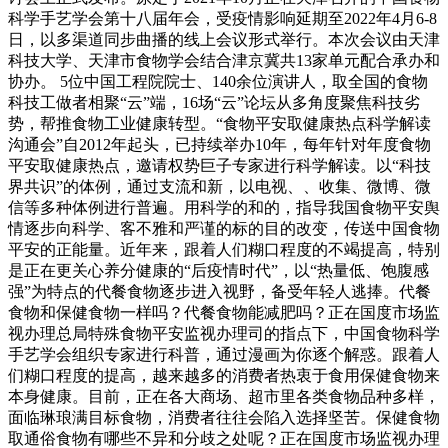
科学手艺学会第十八届年会，受疫情影响延期至2022年4月6-8
日，以多渠道同步曲播的线上会议形式举行。本次会议由天津
科技大学、天津市食物学会结合津京冀共13家单元配合承办和
协办。 5位中国工程院院士、140余位演讲人，取全国的食物
科技工做者相聚“云”端，16场“云”论坛从多角度聚焦科技劣
势，帮推食物工业健康转型。“食物平安取健康热点科学解读
沟通会”自2012年起头，已持续举办10年，每年针对年度食物
平安取健康热点，邀请权势巨子专家进行科学解读。以“科技
界共识”的体例，通过支流和新，以电视、、收集、微博、微
信等多种体例进行普遍。用科学的和的，指导我国食物平安舆
情逐步向科学、客不雅和严谨的标的目的改变，传送中国食物
平安的正能量。近年来，跟着人们糊口程度的不竭提高，特别
是正在更关心养分健康的“后疫情时代”，以“热量低、饱腹感
强”为特点的代餐食物逐步进入视野，备受年轻人逃捧。代餐
食物和保健食物一样吗？代餐食物能减肥吗？正在国度市场监
视办理总局特殊食物平安监视办理司的指点下，中国食物科学
手艺学会组织专家进行科普，通过漫画为你逐个解惑。跟着人
们糊口程度的提高，越来越多的消费者热衷于食用保健食物来
本身健康。目前，正在各大商场、超市里各类食物品种多样，
面临琳琅满目标食物，消费者往往会陷入选择坚苦。保健食物
取通俗食物有哪些不异和分歧之处呢？正在国度市场监视办理