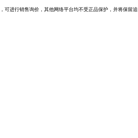
旗舰店，可进行销售询价，其他网络平台均不受正品保护，并将保留追