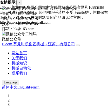
友情提示
×
z6com·尊龙时凯集团公司官方宣传网站为公司官网和1688旗舰
店，可进行销售询价，其他网络平台均不受正品保护，并将保留
售前：0510-87061341
追诉权，购z6com·尊龙时凯集团产品请认准官网：
售后：0510-87076718
http://www.triangle-steelball.com
技术：0510-87076708
邮箱：bk@163.com
微信公众号
z6com·尊龙时凯集团机械（江苏）有限公司
网站首页
关于我们
机械知识
机械自动化
联系我们
Language
简体中文
English
French