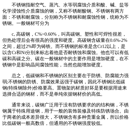
不锈钢指耐空气、蒸汽、水等弱腐蚀介质和酸、碱、盐等
化学浸蚀性介质腐蚀的钢，又称不锈耐酸钢。不锈钢有两方
面：不锈和耐腐蚀，分别称为不锈钢和耐腐蚀性钢，统称为不
锈钢。一般钢材可分为
c, 高碳钢，C%>0.60%，叫高碳钢。塑性和可焊性很差，
但热处理后会有很高的强度和硬度。高碳钢含碳量在0.6%-2%
之间，超过2%即为铸铁。而不锈钢的标准是含Cr12以上，是
以含Cr和Ni分别来标志着他是否耐锈蚀和腐蚀。他也可以有低
碳和高碳之分。碳在一般钢材中的主要作用是增加硬度，在不
锈钢中是影响晶间腐蚀性能，当然也能增加硬度。
总之，低碳钢和不锈钢的区别主要在于防锈、防腐能力强
弱;不锈钢的防锈、防腐效果远强于碳钢，因此不锈钢比低碳
钢(特殊钢除外)价格要高。置物架的材质好坏是要根据用途来
选择合适的钢材，而不是单纯依据钢材价的高低。
通常来说，碳钢广泛用于没有防锈要求的的结构钢，不锈
钢属于特殊用途钢，用于一般的装饰装修及特殊防锈场合。由
于两者的成本差异很大，不锈钢含有多种贵重金属，所以价格
比低碳钢一般高数倍，但通用的不锈钢强度较低。