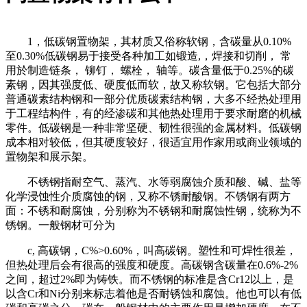
1，低碳钢置物架，其材质又俗称软钢，含碳量从0.10%
至0.30%低碳钢易于接受各种加工如锻造,，焊接和切削， 常
用於制造链条， 铆钉， 螺栓， 轴等。碳含量低于0.25%的碳
素钢，因其强度低、硬度低而软，故又称软钢。它包括大部分
普通碳素结构钢和一部分优质碳素结构钢，大多不经热处理用
于工程结构件，有的经渗碳和其他热处理用于要求耐磨的机械
零件。低碳钢是一种非常坚硬、韧性很强的金属材料。低碳钢
成本相对较低，但其硬度较好，很适宜用作家用或商业领域的
置物架和展示架。
不锈钢指耐空气、蒸汽、水等弱腐蚀介质和酸、碱、盐等
化学浸蚀性介质腐蚀的钢，又称不锈耐酸钢。不锈钢有两方
面：不锈和耐腐蚀，分别称为不锈钢和耐腐蚀性钢，统称为不
锈钢。一般钢材可分为
c, 高碳钢，C%>0.60%，叫高碳钢。塑性和可焊性很差，
但热处理后会有很高的强度和硬度。高碳钢含碳量在0.6%-2%
之间，超过2%即为铸铁。而不锈钢的标准是含Cr12以上，是
以含Cr和Ni分别来标志着他是否耐锈蚀和腐蚀。他也可以有低