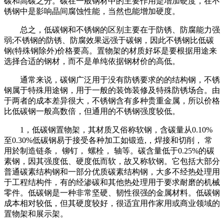
碳和高碳之分。碳在一般钢材中的主要作用是增加硬度，在不
锈钢中是影响晶间腐蚀性能，当然也能增加硬度。
总之，低碳钢和不锈钢的区别主要在于防锈、防腐能力强
弱;不锈钢的防锈、防腐效果远强于碳钢，因此不锈钢比低碳
钢(特殊钢除外)价格要高。置物架的材质好坏是要根据用途来
选择合适的钢材，而不是单纯依据钢材价的高低。
通常来说，碳钢广泛用于没有防锈要求的的结构钢，不锈
钢属于特殊用途钢，用于一般的装饰装修及特殊防锈场合。由
于两者的成本差异很大，不锈钢含有多种贵重金属，所以价格
比低碳钢一般高数倍，但通用的不锈钢强度较低。
1，低碳钢置物架，其材质又俗称软钢，含碳量从0.10%
至0.30%低碳钢易于接受各种加工如锻造,，焊接和切削， 常
用於制造链条， 铆钉， 螺栓， 轴等。碳含量低于0.25%的碳
素钢，因其强度低、硬度低而软，故又称软钢。它包括大部分
普通碳素结构钢和一部分优质碳素结构钢，大多不经热处理用
于工程结构件，有的经渗碳和其他热处理用于要求耐磨的机械
零件。低碳钢是一种非常坚硬、韧性很强的金属材料。低碳钢
成本相对较低，但其硬度较好，很适宜用作家用或商业领域的
置物架和展示架。