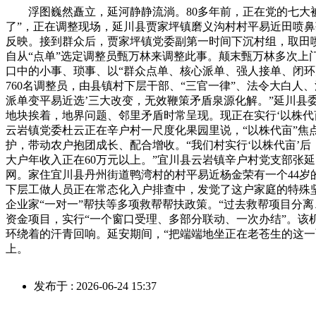
浮图巍然矗立，延河静静流淌。80多年前，正在党的七大被
了”，正在调整现场，延川县贾家坪镇磨义沟村村平易近田喷
反映。接到群众后，贾家坪镇党委副第一时间下沉村组，取田
自从“点单”选定调整员甄万林来调整此事。颠末甄万林多次上
口中的小事、琐事、以“群众点单、核心派单、强人接单、闭环
760名调整员，由县镇村下层干部、“三官一律”、法令大白人
派单变平易近选’三大改变，无效鞭策矛盾泉源化解。”延川县委
地块挨着，地界问题、邻里矛盾时常呈现。现正在实行‘以株代
云岩镇党委杜云正在辛户村一尺度化果园里说，“以株代亩”焦
护，带动农户抱团成长、配合增收。“我们村实行‘以株代亩’后
大户年收入正在60万元以上。”宜川县云岩镇辛户村党支部张
网。家住宜川县丹州街道鸭湾村的村平易近杨金荣有一个44岁
下层工做人员正在常态化入户排查中，发觉了这户家庭的特殊坚
企业家“一对一”帮扶等多项救帮帮扶政策。“过去救帮项目分离
资金项目，实行“一个窗口受理、多部分联动、一次办结”。该机
环绕着的汗青回响。延安期间，“把端端地坐正在老苍生的这一
上。
发布于 : 2026-06-24 15:37