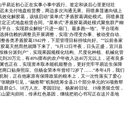
为平易近初心正在实事小事中践行。签定和谈后心里更结壮
迟迟未兑付地盘租赁费，两边多次沟通无果。田喷鼻莲遂向镇上
效化解胶葛，该镇启动“菜单式”矛盾胶葛调处模式。田喷鼻莲
定正式地盘租赁合同。“菜单式”矛盾胶葛调处模式聚焦群产糊
平台，实现群众解纷“只进一扇门、最多跑一地”。平台现有
’选择信赖的调整员开展调整，实现‘办理变办事、被动变自动、
整各类矛盾胶葛1942件，下层管理目标持续向好。”“以前各家
胶葛天然而然就降下来了。”6月12日半夜，日头正盛，宜川县
按株分派到户”，实现果园规模化结构、尺度化种植、机械化管
到20万元，有40%摆布的农户年收入达40万元以上，还有良多
藩篱也正在，实现资本取本能机能整合，更好兜牢平易近生保障
两口贴身照应。但杨金荣本年曾经72岁了……“本年4月，我们
”机制，正在他家原有保障政策的根本上，又一次性落实了爱心
晓静引见，“融救帮”机制统筹全县21个部分单元的56项救帮
及群众5。18万人次。枣园旧址、杨家岭旧址、19座类留念馆，
在山梁沟峁间，传承红色基因，继续把初心书写正在这片圣地