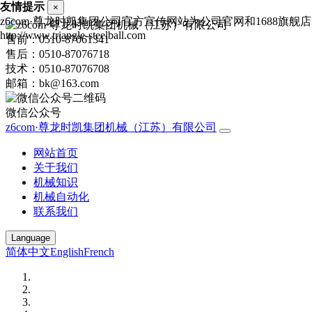
友情提示
×
z6com·尊龙时凯集团公司官方宣传网站为公司官网和1688
http://www.triangle-steelball.com
售前：0510-87061341
售后：0510-87076718
技术：0510-87076708
邮箱：bk@163.com
微信公众号
z6com·尊龙时凯集团机械（江苏）有限公司
网站首页
关于我们
机械知识
机械自动化
联系我们
Language
简体中文
English
French