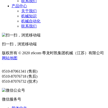
联系我们
产品中心
关于我们
机械知识
机械自动化
联系我们
扫一扫，浏览移动端
版权所有 © 2020 z6com·尊龙时凯集团机械（江苏）有限公司
网站地图
0510-87061341 (售前)
0510-87076718 (售后)
0510-87076732 (技术)
微信服务号