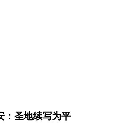
安：圣地续写为平