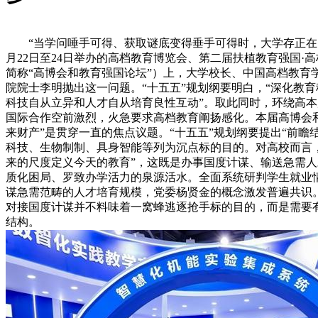
“当学问唾手可得、获取谜底变得垂手可得时，大学存正在的
月22日至24日举办的高档教育博览会、第二届扶植教育强国·
简称“高博会和教育强国论坛”）上，大学校长、中国高档教育
院院士李明抛出这一问题。“十五五”规划纲要明白，“深化教育
科技自从立异和人才自从培育良性互动”。取此同时，环绕高
国际合作空前激烈，火急要求高档教育阐扬感化。本届高博会
来财产”是贯穿一直的焦点议题。“十五五”规划纲要提出“前瞻
科技、生物制制、具身智能等列为沉点标的目的。对高校而言
来的尺度定义今天的教育”，这既是办事国度计谋、输送急需
质化困局、罗致办学活力的泉源活水。全面系统研判学生就业
谋急需范畴的人才培育规模，党委杨贤金的概念激发普遍共识
对接国度计谋并不料味着一窝蜂逃逐抢手标的目的，而是需要
结构。