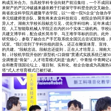
构成互补合力。当高校学科专业向财产前沿集结，一个不成回
来财产的严沉冲破越来越依赖于打破保守学科壁垒的交叉融合
南省农业科学院共建隆平农学院，以“一校一院N企业”合做办
单元组建师资步队，聚焦将来农业科技前沿，校院企协同开展
异人才。湖南大学校长段献忠引见，优化学科结构，近年来成
院、人工智能取机械人学院正在内的16个实体二级机构。学校
共建文博学科，配合成长简帛学、马王堆学等标的目的。此外
研究核心，参取了融合出产手艺取系统全国沉点尝试室扶植，
试室。“我们尝到了学科扶植的甜头，还正在鞭策体育、宣传
的共建。”段献忠说。段献忠还提到，正在人才培育上，湖南
制，计较机学院开创的“原型机+口袋猫”贯通式实践系统已被5
业调整是“骨架”，人才培育模式则是“血肉”。中青报·中青网
会和教育强国论坛上，项目制、实和化、校企合做成为高频热
塔”式人才培育模式已被打破。