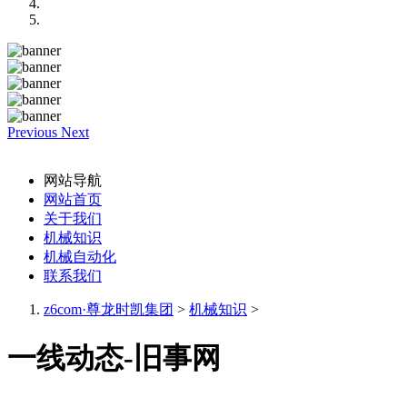
Previous
Next
网站导航
网站首页
关于我们
机械知识
机械自动化
联系我们
z6com·尊龙时凯集团
>
机械知识
>
一线动态-旧事网