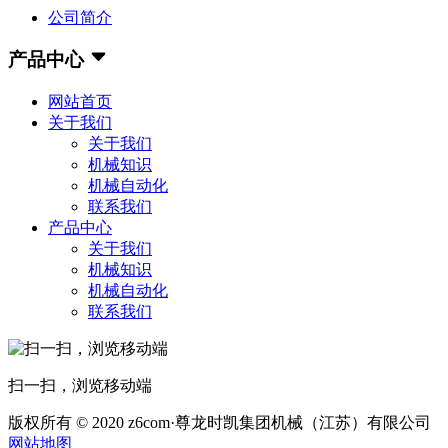
公司简介
产品中心
网站首页
关于我们
关于我们
机械知识
机械自动化
联系我们
产品中心
关于我们
机械知识
机械自动化
联系我们
扫一扫，浏览移动端
版权所有 © 2020 z6com·尊龙时凯集团机械（江苏）有限公司
网站地图