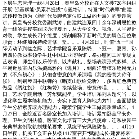
下层生态管理一线4月28日，秦皇岛分校正在人文楼728室组织
开展“强基赋能·员素养提拔”专题培训，特邀“时代表率”曲建
武传授做题为《新时代员脚色定位取工做的开展》的专题演
讲。秦皇岛分校党委副武涛，曲建武连系四十余年深耕思惟教
育一线的讲授实践取办理履历，从大学文化、视角、人平易近
对劲、学生成长四个维度，深刻阐释了新时代员的脚色定位取
职责；环绕加强持续进修、坚。。。4月29日，时值“五一”国
际劳动节到临之际，艺术学院音乐系陈璐、卜冠一、夏青、孙
博四位教员率领学生赴中国工业博物馆，举办慰问工匠专场文
艺表演。师生们以乐传情、以声献礼，整场表演形式多样。从
平易近族室内乐温婉高雅的《逃月》，到西洋管弦乐铿锵无力
的《不忘初心》；从饱含密意的声乐演唱《我的密意为你守
候》，到钢琴四手联弹的《唱支山歌给党听》，多首红色典范
做品《绣红旗》《红梅赞》接续登场、密意传唱。。。。近
日，艺术学院启动「芳华赋能坐」学生培训系列从题勾当，以
强化学生履本能机能力、夯实下层育人阵地为方针，全面提拔
学生分析素养取办理能力，鞭策学院学生工做高质量成长。4
月27日，全院近百名卧室长加入培训。培训紧扣卧室平安办
理、卫生文明扶植、卧室文化培育三大焦点使命，连系校园平
安典型案例取轨制规范要求，系统平安风险防备。。。4月29
日半夜，机关工会正在从楼1417室召开“赋能成长·建梦将来”