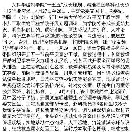
为科学编制学院“十五五”成长规划，精准把握学科成长趋
向取行业需求，4月27日至28日，学院党委艾国生，党委副、
副院长（兼）刘婉婷一行赴中南大学资本取平安工程学院、资
本加工取生物工程学院开展专题调研，为学院将来成长凝结共
识、明白标的目的。调研期间，两边环绕人才引育、人才培
育、科研立异等焦点议题进行座谈交换。两边暗示，要建立
“引才、育才、留才”全链条机制，打制“院长第一课”“校友领
航”等品牌勾当，推。。。4月29—30日，资土学院相关担任人
带队组织开展五一节前平安查抄工做。查抄过程中，各查抄组
严酷对照学校平安办理各项尺度，对各区域开展全面详尽的现
患排查。正在尝试室沉点区域，聚焦易燃易爆及有毒化学品规
范存储、消防平安设备配备、用电平安规范、同时详尽核查尝
试设备操做规程、日常平安查抄记实等能否完美、现场督导学
生规范落实尝试平安防护办法。针对办公室、研究生自习室等
公共区域，着沉排查。。。4月29日，资土学院师生赴沈阳市
辽中区冷子堡镇，开展党建联建暨生态管理专项调研。学院党
委艾国生、工程系党支部华传授、赵研教员等6名师生取冷子
堡镇党委富鑫、镇长曹健等交换调研。调研组深切金山堡村养
殖尾水管理示范点、龙头企业热诚实业及金山排水坐污染河段
管理现场，实地踏勘生态沟渠、人工湿地、河流清淤等环节设
备，细致核查尾水处置工艺、运转成本取手艺瓶颈，精准控制