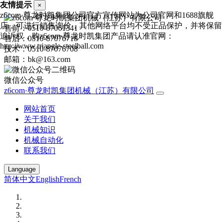
友情提示
×
z6com·尊龙时凯集团公司官方宣传网站为公司官网和1688旗舰
店，可进行销售询价，其他网络平台均不受正品保护，并将保留
售前：0510-87061341
追诉权，购z6com·尊龙时凯集团产品请认准官网：
售后：0510-87076718
http://www.triangle-steelball.com
技术：0510-87076708
邮箱：bk@163.com
微信公众号
z6com·尊龙时凯集团机械（江苏）有限公司
网站首页
关于我们
机械知识
机械自动化
联系我们
Language
简体中文
English
French