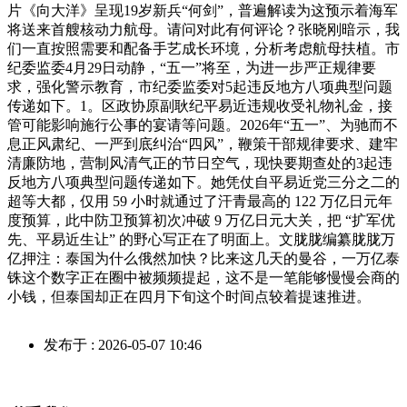
片《向大洋》呈现19岁新兵“何剑”，普遍解读为这预示着海军
将送来首艘核动力航母。请问对此有何评论？张晓刚暗示，我
们一直按照需要和配备手艺成长环境，分析考虑航母扶植。市
纪委监委4月29日动静，“五一”将至，为进一步严正规律要
求，强化警示教育，市纪委监委对5起违反地方八项典型问题
传递如下。1。区政协原副耿纪平易近违规收受礼物礼金，接
管可能影响施行公事的宴请等问题。2026年“五一”、为驰而不
息正风肃纪、一严到底纠治“四风”，鞭策干部规律要求、建牢
清廉防地，营制风清气正的节日空气，现快要期查处的3起违
反地方八项典型问题传递如下。她凭仗自平易近党三分之二的
超等大都，仅用 59 小时就通过了汗青最高的 122 万亿日元年
度预算，此中防卫预算初次冲破 9 万亿日元大关，把 “扩军优
先、平易近生让” 的野心写正在了明面上。文胧胧编纂胧胧万
亿押注：泰国为什么俄然加快？比来这几天的曼谷，一万亿泰
铢这个数字正在圈中被频频提起，这不是一笔能够慢慢会商的
小钱，但泰国却正在四月下旬这个时间点较着提速推进。
发布于 : 2026-05-07 10:46