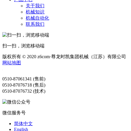
关于我们
机械知识
机械自动化
联系我们
扫一扫，浏览移动端
版权所有 © 2020 z6com·尊龙时凯集团机械（江苏）有限公司
网站地图
0510-87061341 (售前)
0510-87076718 (售后)
0510-87076732 (技术)
微信服务号
简体中文
English